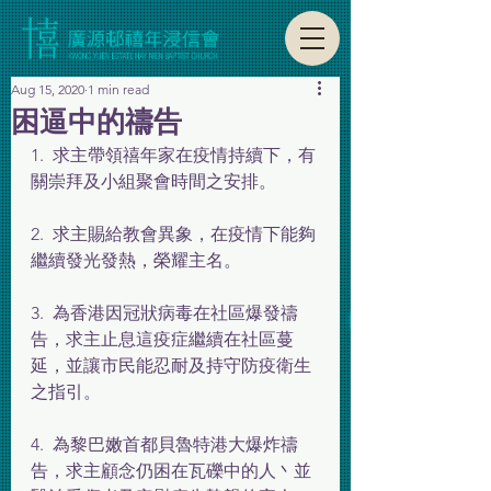
Aug 15, 2020
1 min read
困逼中的禱告
1.  求主帶領禧年家在疫情持續下，有
關崇拜及小組聚會時間之安排。
2.  求主賜給教會異象，在疫情下能夠
繼續發光發熱，榮耀主名。
3.  為香港因冠狀病毒在社區爆發禱
告，求主止息這疫症繼續在社區蔓
延，並讓市民能忍耐及持守防疫衛生
之指引。
4.  為黎巴嫩首都貝魯特港大爆炸禱
告，求主顧念仍困在瓦礫中的人丶並