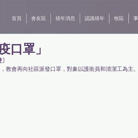
首頁
會友區
禧年消息
認識禧年
牧區
疫口罩」
愛〕