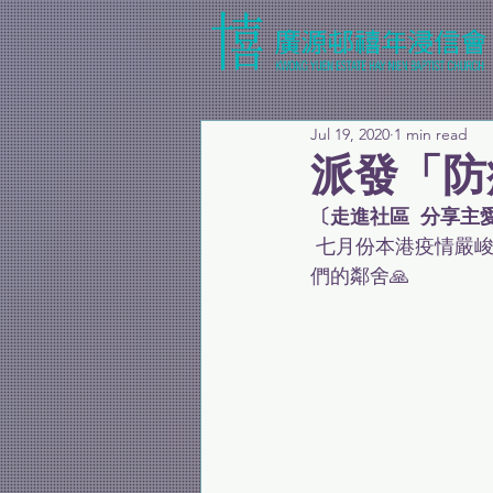
Jul 19, 2020
1 min read
派發「防
〔走進社區  分享主
 七月份本港疫情嚴峻，教會再向社區派發口罩，對象以護衛員和清潔工為主。求上主保守我
們的鄰舍🙏