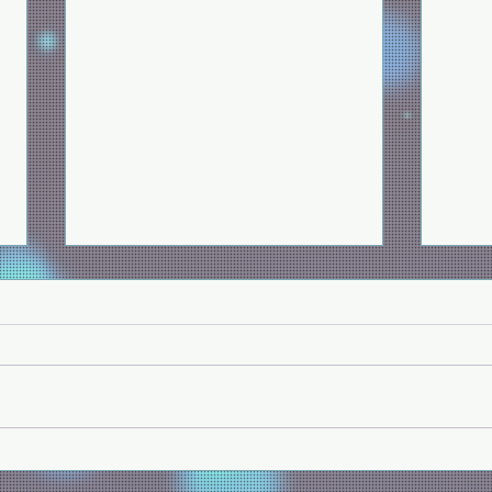
生死教育營
爬爬