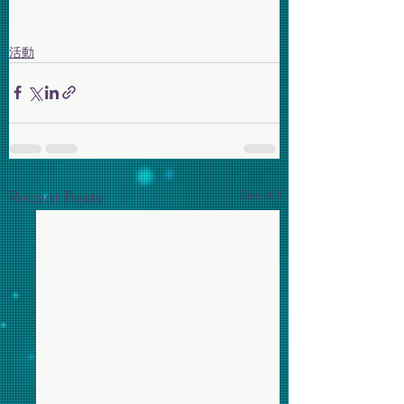
活動
See All
Recent Posts