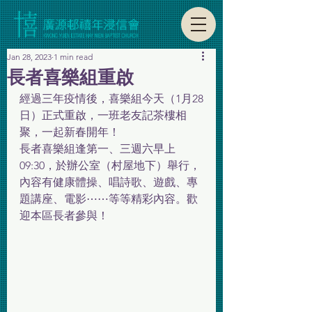
Jan 28, 2023
1 min read
長者喜樂組重啟
經過三年疫情後，喜樂組今天（1月28
日）正式重啟，一班老友記茶樓相
聚，一起新春開年！
長者喜樂組逢第一、三週六早上 
09:30，於辦公室（村屋地下）舉行，
內容有健康體操、唱詩歌、遊戲、專
題講座、電影⋯⋯等等精彩內容。歡
迎本區長者參與！