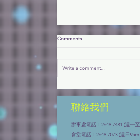
Comments
Write a comment...
3月24日生死教育系列「晚
晴・晚情」
聯絡我們
辦事處電話：2648 7481 (週一至
會堂電話：2648 7073 (週日9am-