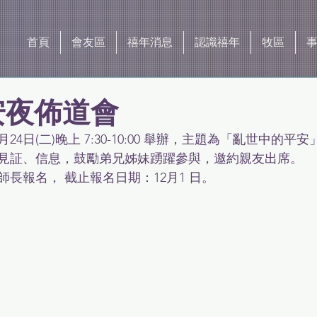
首頁
會友區
禧年消息
認識禧年
牧區
平安夜佈道會
4日(二)晚上 7:30-10:00 舉辦，主題為「亂世中的平安
見証、信息，鼓勵弟兄姊妹踴躍參與，邀約親友出席。
長報名， 截止報名日期：12月1 日。