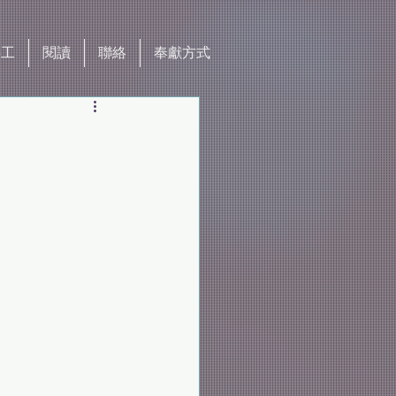
事工
閱讀
聯絡
奉獻方式
」