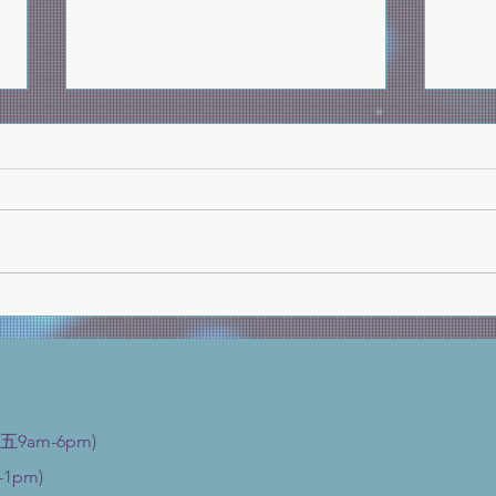
生死教育營
爬爬
五9am-6pm)
1pm)