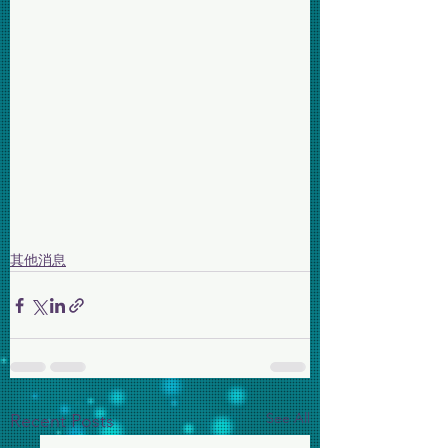
其他消息
See All
Recent Posts