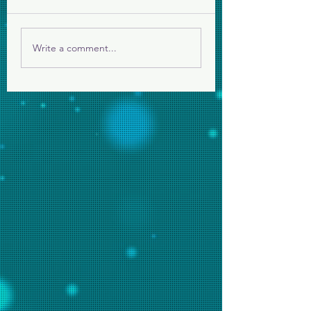
生死教育營
爬爬班，歡迎您們
Write a comment...