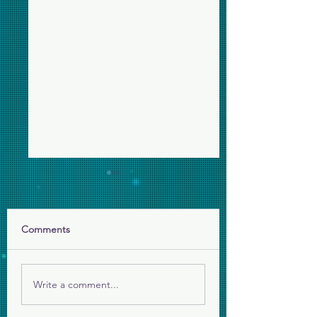
為美伊戰爭代禱
求主保守伊朗人民，
嚴厲鎮壓後再面對戰
Comments
願祢的國降臨
主看顧平民百姓。
Write a comment...