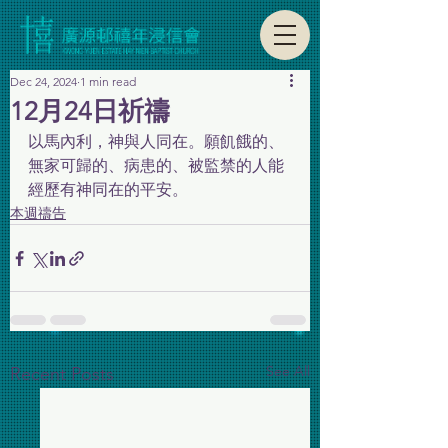
Dec 24, 2024
1 min read
12月24日祈禱
以馬內利，神與人同在。願飢餓的、
無家可歸的、病患的、被監禁的人能
經歷有神同在的平安。
本週禱告
See All
Recent Posts