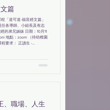
經文篇
育課程「道可道-福音經文篇」
現任各導師、小組長及有志
的弟兄姊妹 日期：10月11
:45pm 地點：zoom （待幼稚園
要求： 正讀生 -...
列王、職場、人生