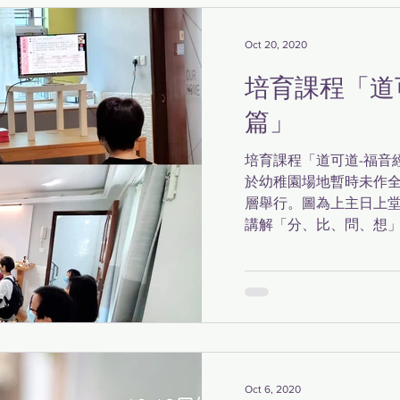
Oct 20, 2020
培育課程「道
篇」
培育課程「道可道-福音經
於幼稚園場地暫時未作
層舉行。圖為上主日上
講解「分、比、問、想」
Oct 6, 2020