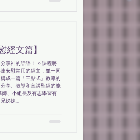
慰經文篇】
分享神的話語！ 🔅課程將
傳達安慰常用的經文，並一同
建構成一篇「三點式」教導的
、分享、教導和宣講聖經的能
任導師、小組長及有志學習有
姊妹...