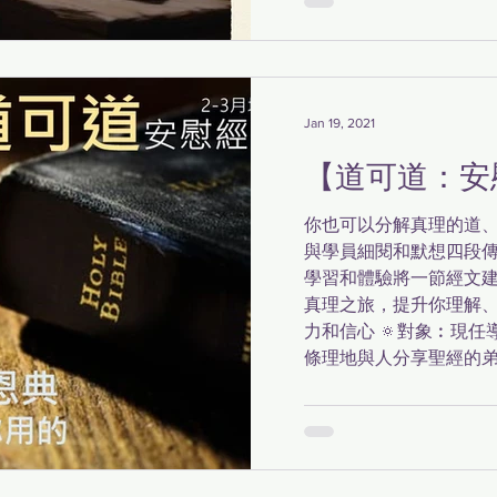
Jan 19, 2021
【道可道：安
你也可以分解真理的道、
與學員細閱和默想四段
學習和體驗將一節經文
真理之旅，提升你理解
力和信心 🔅對象︰現
條理地與人分享聖經的弟兄