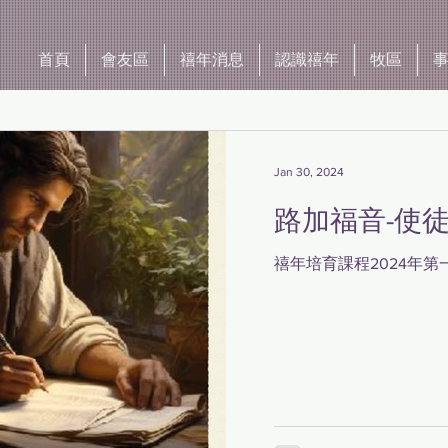
首頁
會友區
禧年消息
認識禧年
牧區
Jan 30, 2024
路加福音-使
禧年培育課程2024年第一