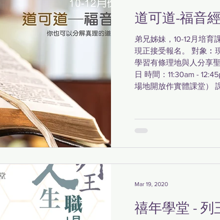
道可道-福音
弟兄姊妹，10-12月培
現正接受報名。 對象︰
學習有條理地與人分享聖經
日 時間：11:30am - 12
場地開放作實體課堂） 課程
Mar 19, 2020
禧年學堂 - 