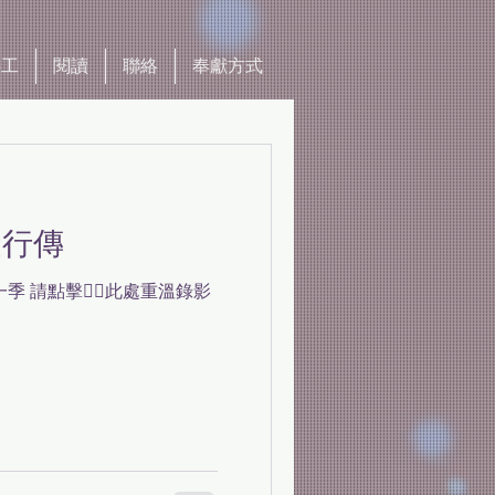
事工
閱讀
聯絡
奉獻方式
徒行傳
季 請點擊👉🏼此處重溫錄影