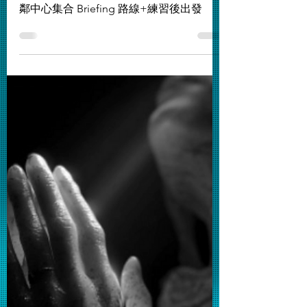
Dec 21, 2025
黑暗中的星光
✝️24 /12廣源區教會聯合報佳音 7：30pm睦
鄰中心集合 Briefing 路線+練習後出發