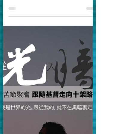
為美伊戰爭代禱
求主保守伊朗人民，在經歷嚴厲鎮壓後再
面對戰火，求主看顧平民百姓。