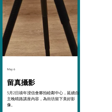
May 6
留真攝影
5月2日禧年浸信會夥拍睦鄰中心，延續自