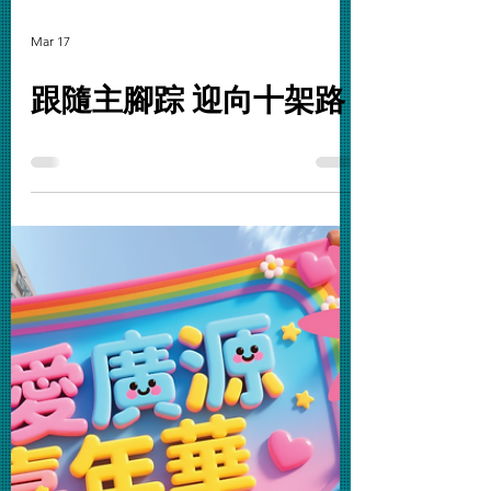
Mar 17
跟隨主腳踪 迎向十架路