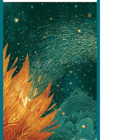
年終感恩會＋愛筵
年終感恩：感恩心，照亮艱難路。2/15中
午12點，幼稚園禮堂與您相聚。 報名請電:
2648 7481 與黃小姐查詢