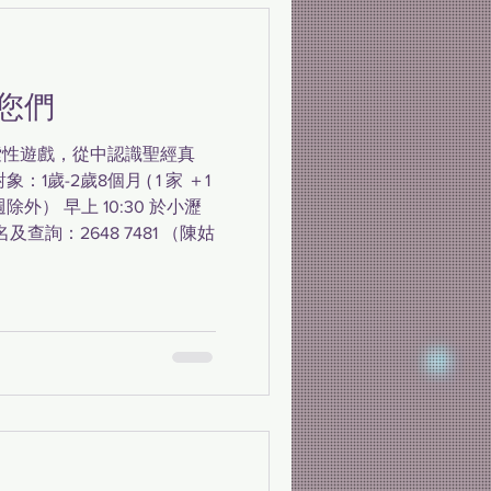
您們
索性遊戲，從中認識聖經真
1歲-2歲8個月 ( 1 家 ＋1
外） 早上 10:30 於小瀝
查詢：2648 7481 （陳姑