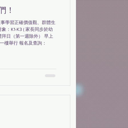
們！
故事學習正確價值觀、群體生
：K1-K3 ( 家長同步於幼
禮拜日（第一週除外） 早上
5B一樓舉行 報名及查詢：