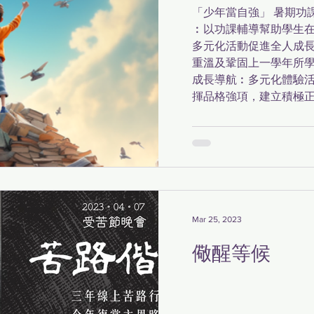
「少年當自強」 暑期功
︰以功課輔導幫助學生
多元化活動促進全人成長
重溫及鞏固上一學年所
成長導航︰多元化體驗
揮品格強項，建立積極正面
Mar 25, 2023
儆醒等候