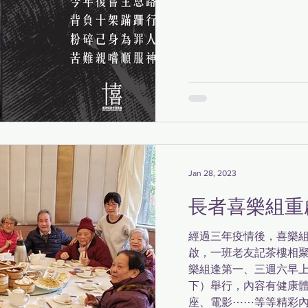
Jan 28, 2023
長者喜樂組重
經過三年疫情後，喜樂組
啟，一班老友記茶樓相聚
樂組逢第一、三週六早上 
下）舉行，內容有健康
座、電影⋯⋯等等精彩