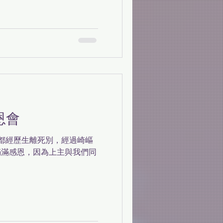
恩會
們都經歷生離死別，經過崎嶇
滿滿感恩，因為上主與我們同