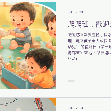
Jul 5, 2023
爬爬班，歡迎
透過感官刺激體驗，探
理，建立孩子全人成長 對象：
幼兒） 逢禮拜日（第一週除
源邨東約5B地下舉行 報名及
娘洽)
Jul 5, 2023