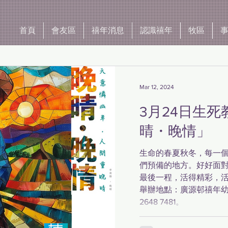
首頁
會友區
禧年消息
認識禧年
牧區
Mar 12, 2024
3月24日生
晴・晚情」
生命的春夏秋冬，每一
們預備的地方。好好面
最後一程，活得精彩，
舉辦地點：廣源邨禧年
2648 7481。