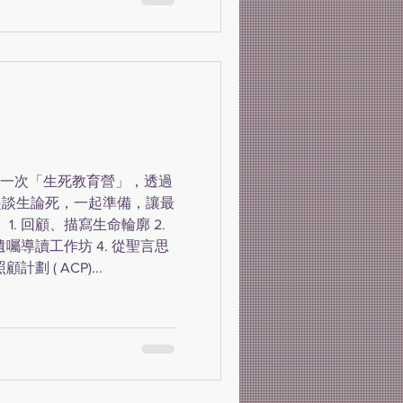
日舉辦一次「生死教育營」，透過
起談生論死，一起準備，讓最
1. 回顧、描寫生命輪廓 2.
遺囑導讀工作坊 4. 從聖言思
劃 ( ACP)...