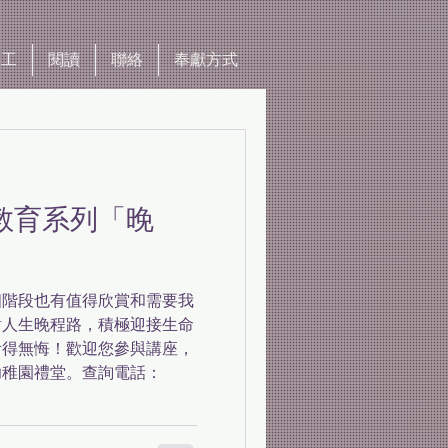
事工
閱讀
聯絡
奉獻方式
死教育系列「晚
個階段也有值得欣賞和需要我
對人生晚程路，積極迎接生命
活得無悔！歡迎您參與講座，
幼稚園禮堂。查詢電話：