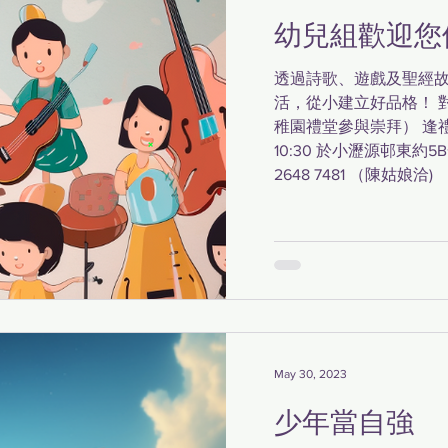
幼兒組歡迎您
透過詩歌、遊戲及聖經
活，從小建立好品格！ 對象
稚園禮堂參與崇拜） 逢
10:30 於小瀝源邨東約
2648 7481 （陳姑娘洽)
May 30, 2023
少年當自強