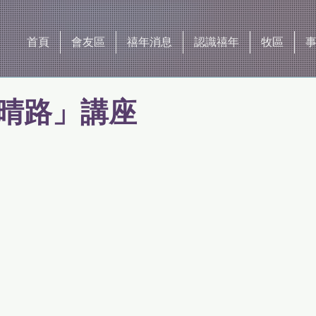
首頁
會友區
禧年消息
認識禧年
牧區
晴路」講座