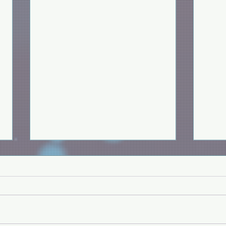
留真
願祢的國降臨