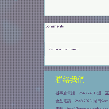
記念DSE考生
Comments
為 DSE 考生獻上禱告，求主賜下
平安給放榜生。無論成績如何，讓
他們看到人生的一個階段，求主帶
Write a comment...
領他們走最合適的出路。
聯絡我們
辦事處電話：2648 7481 (週一至
會堂電話：2648 7073 (週日9am-
電郵：
info@kwongyuenbc.org