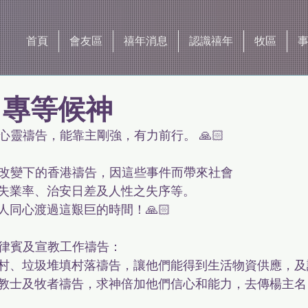
首頁
會友區
禧年消息
認識禧年
牧區
 專等候神
身心靈禱告，能靠主剛強，有力前行。 🙏🏻
法治改變下的香港禱告，因這些事件而帶來社會
失業率、治安日差及人性之失序等。
同心渡過這艱巨的時間！🙏🏻
菲律賓及宣教工作禱告：
村、垃圾堆填村落禱告，讓他們能得到生活物資供應，及
教士及牧者禱告，求神倍加他們信心和能力，去傳楊主名