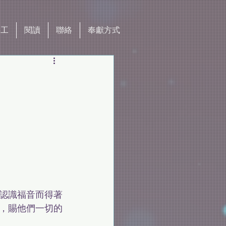
事工
閱讀
聯絡
奉獻方式
認識福音而得著
，賜他們一切的