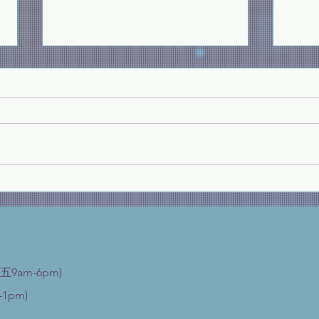
為美
求主
壓後
願祢的國降臨
姓。
五9am-6pm)
1pm)