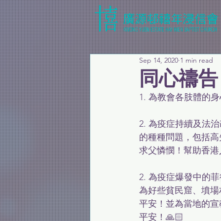
Sep 14, 2020
1 min read
同心禱告
1. 為教會各肢體的
2. 為疫症持續及
的種種問題，包括高
求父憐憫！幫助香港人
2. 為疫症爆發中的
為好些貧民窟、墳場
平安！並為當地的宣
平安！🙏🏻