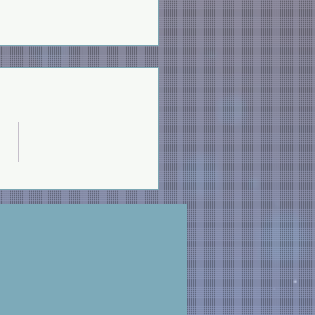
伊戰爭代禱
保守伊朗人民，在經歷嚴厲鎮
再面對戰火，求主看顧平民百