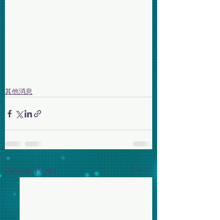
其他消息
See All
Recent Posts