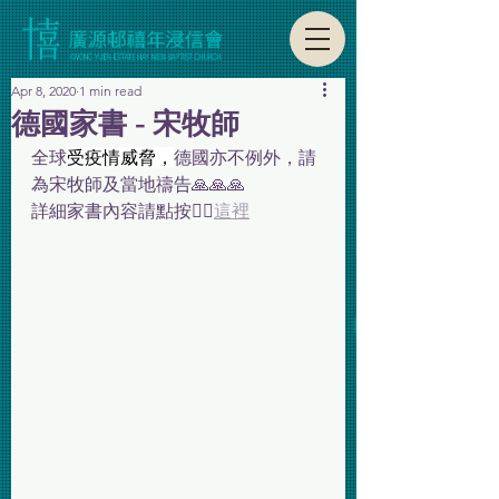
Apr 8, 2020
1 min read
德國家書 - 宋牧師
全球
受疫情威脅，
德國亦不例外，請
為宋牧師及當地禱告🙏🙏🙏
詳細家書內容請點按👉🏼
這裡