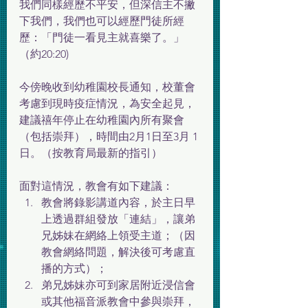
我們同樣經歷不平安，但深信主不撇
下我們，我們也可以經歷門徒所經
歷：「門徒一看見主就喜樂了。」
（約20:20)
今傍晚收到幼稚園校長通知，校董會
考慮到現時疫症情況，為安全起見，
建議禧年停止在幼稚園內所有聚會
（包括崇拜），時間由2月1日至3月 1
日。（按教育局最新的指引）
面對這情況，教會有如下建議：
教會將錄影講道內容，於主日早
上透過群組發放「連結」，讓弟
兄姊妹在網絡上領受主道；（因
教會網絡問題，解決後可考慮直
播的方式）；
弟兄姊妹亦可到家居附近浸信會
或其他福音派教會中參與崇拜，