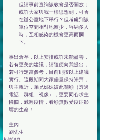
但請事前查詢該教會是否開放；
或許大家與我一樣思想到，可否
在辦公室地下舉行？但考慮到該
單位空間相對地較少，容納多人
時，互相感染的機會更高而擱
下。
事出倉卒，以上安排或許未能盡善，
若有更美的建議，請隨便向我提出，
若可行定當參考，目前則按以上建議
實行。這段期間大家儘量保持崇拜，
與主親近，弟兄姊妹彼此關顧（透過
電話、群組、視像），更要同心求主
憐憫，減輕疫情，看顧無數受疫症影
響的生命！
主內
劉先生
其他消息