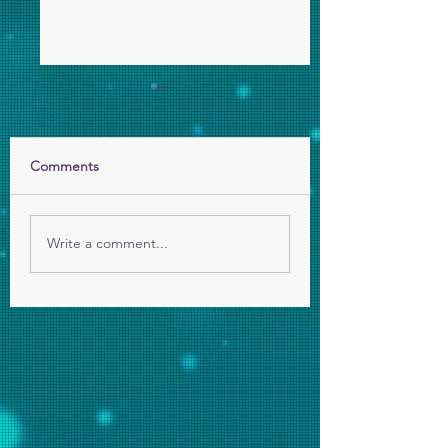
為美伊戰爭代禱
11月5日代禱
求主保守伊朗人民，在經歷
求主保守下主日(11 月 
嚴厲鎮壓後再面對戰火，求
親子旅行有合適的天
Comments
主看顧平民百姓。
我們在 主內彼此相
相結連。
Write a comment...