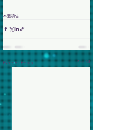
本週禱告
See All
Recent Posts