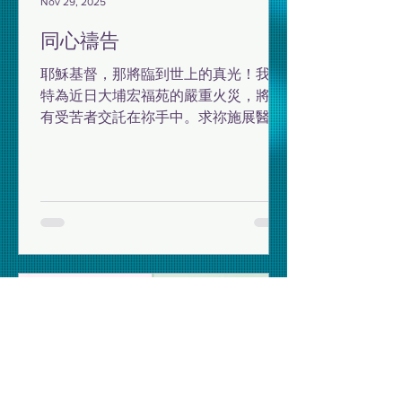
Nov 29, 2025
同心禱告
耶穌基督，那將臨到世上的真光！我們
特為近日大埔宏福苑的嚴重火災，將所
有受苦者交託在祢手中。求祢施展醫治
的大能，醫治傷者的身體，減輕他們的
痛苦。求祢加添力量給所有在前線的醫
護人員、心理輔導員和社會工作者。求
祢幫助倖存者走出驚恐與創傷。求祢光
照社會上一切潛在的危機與不公義，喚
醒政府和相關機構公正作檢討，讓類似
的悲劇不再發生。