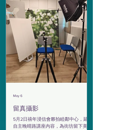
May 6
留真攝影
5月2日禧年浸信會夥拍睦鄰中心，延續
自主晚晴路講座內容，為街坊留下美好