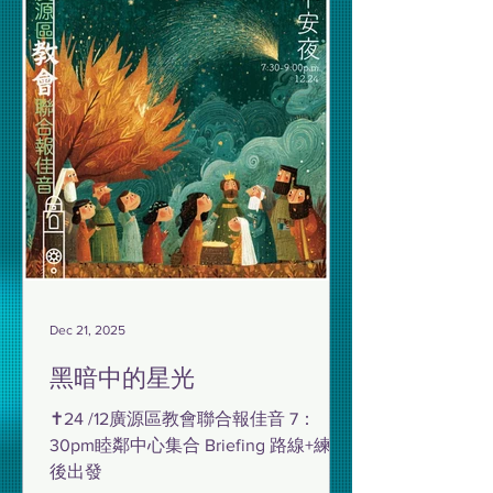
Dec 21, 2025
黑暗中的星光
✝️24 /12廣源區教會聯合報佳音 7：
30pm睦鄰中心集合 Briefing 路線+練習
後出發