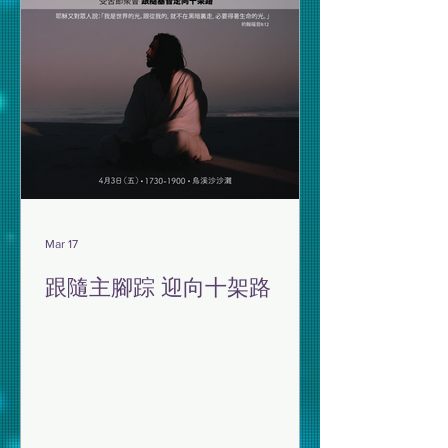
Mar 17
跟隨主腳踪 迎向十架路