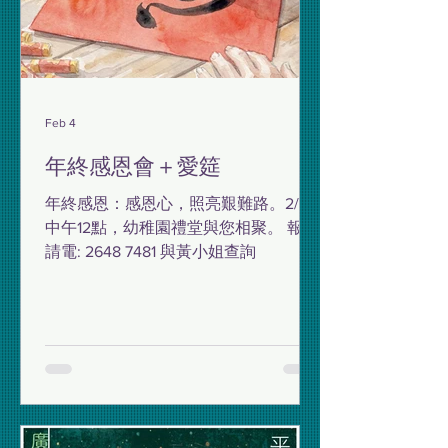
Feb 4
年終感恩會＋愛筵
年終感恩：感恩心，照亮艱難路。2/15
中午12點，幼稚園禮堂與您相聚。 報名
請電: 2648 7481 與黃小姐查詢