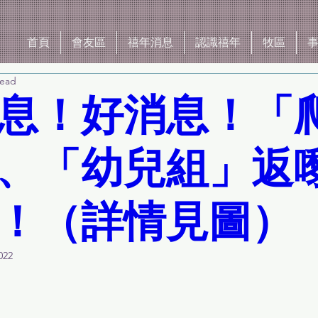
首頁
會友區
禧年消息
認識禧年
牧區
read
息！好消息！「
、「幼兒組」返
！（詳情見圖）
022