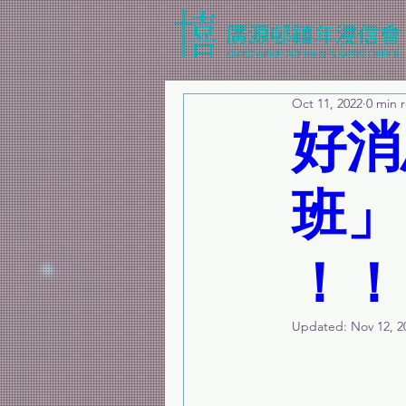
Oct 11, 2022
0 min 
好消
班」
！！
Updated:
Nov 12, 2