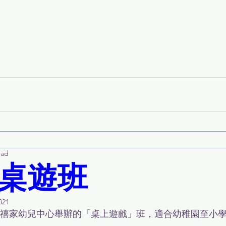
ead
桌遊班
021
由禧家幼兒中心舉辦的「桌上遊戲」班，適合幼稚園至小學