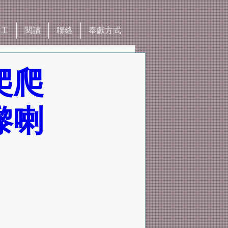
事工
閱讀
聯絡
奉獻方式
爬爬
嚟喇