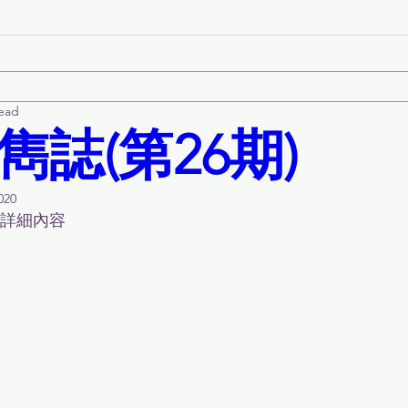
read
雋誌(第26期)
020
詳細內容