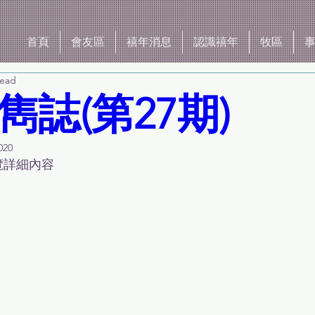
首頁
會友區
禧年消息
認識禧年
牧區
read
雋誌(第27期)
020
覽詳細內容