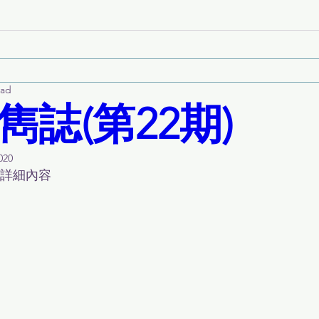
ead
雋誌(第22期)
020
詳細內容