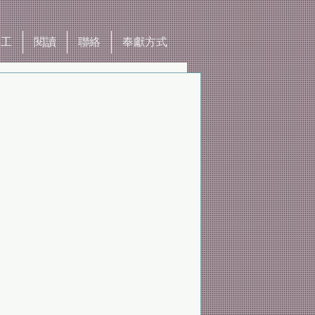
事工
閱讀
聯絡
奉獻方式