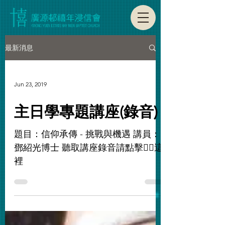
最新消息
Jun 23, 2019
主日學專題講座(錄音)
題目：信仰承傳 - 挑戰與機遇 講員：
鄧紹光博士 聽取講座錄音請點擊👉🏼這
裡