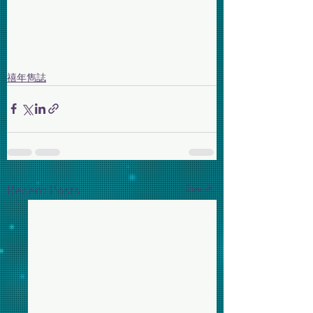
禧年雋誌
See All
Recent Posts