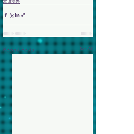
本週禱告
See All
Recent Posts